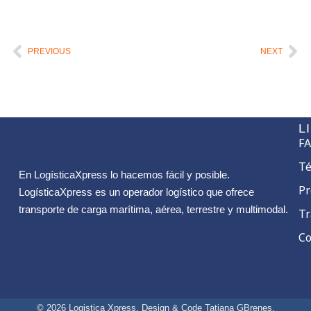
Ant
Si
PREVIOUS
NEXT
L
F
Té
En LogísticaXpress lo hacemos fácil y posible.
Pr
LogísticaXpress es un operador logístico que ofrece
transporte de carga marítima, aérea, terrestre y multimodal.
Tr
Co
© 2026 Logistica Xpress. Design & Code
Tatiana GBrenes.